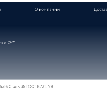
и
О компании
Достав
ии и СНГ
5х16 Сталь 35 ГОСТ 8732-78