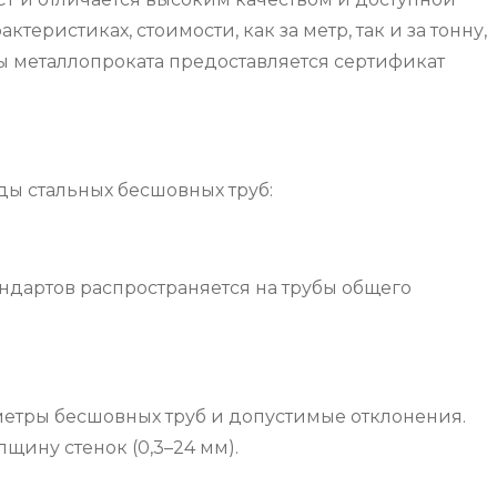
ристиках, стоимости, как за метр, так и за тонну,
ды металлопроката предоставляется сертификат
ды стальных бесшовных труб:
андартов распространяется на трубы общего
метры бесшовных труб и допустимые отклонения.
щину стенок (0,3–24 мм).