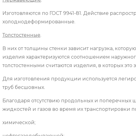
Изготовляются по ГОСТ 9941-81. Действие распрос
холоднодеформированные.
Толстостенные
.
В них от толщины стенки зависит нагрузка, котор
изделия характеризуются соотношением наружного ди
толстостенными считаются изделия, в которых это 
Для изготовления продукции используется легиров
труб бесшовных.
Благодаря отсутствию продольных и поперечных ш
жидкостей и газов во время их транспортировки 
химической;
нефтегазодобывающей;