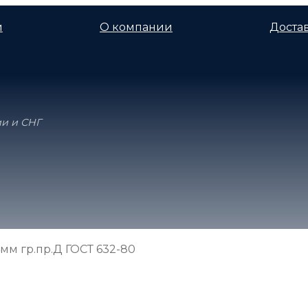
и
О компании
Достав
ии и СНГ
4мм гр.пр.Д ГОСТ 632-80