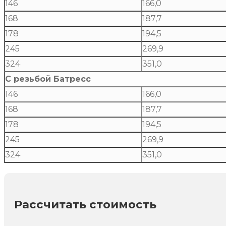
146
166,0
168
187,7
178
194,5
245
269,9
324
351,0
С резьбой Батресс
146
166,0
168
187,7
178
194,5
245
269,9
324
351,0
Рассчитать стоимость