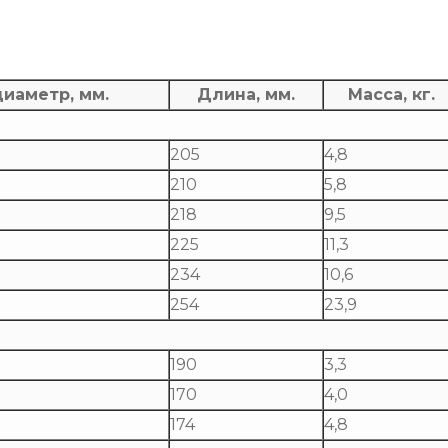
иаметр, мм.
Длина, мм.
Масса, кг.
205
4,8
210
5,8
218
9,5
225
11,3
234
10,6
254
23,9
190
3,3
170
4,0
174
4,8