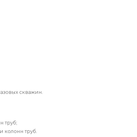
газовых скважин.
н труб;
 колонн труб.