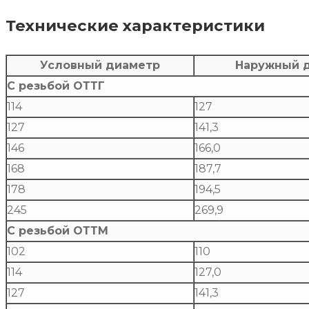
Технические характеристики
Условный диаметр
Наружный д
С резьбой ОТТГ
114
127
127
141,3
146
166,0
168
187,7
178
194,5
245
269,9
С резьбой ОТТМ
102
110
114
127,0
127
141,3