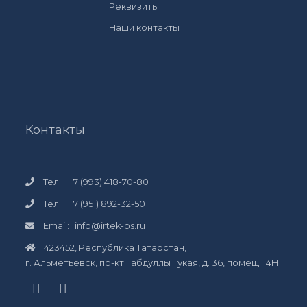
Реквизиты
Наши контакты
Контакты
Тел.:
+7 (993) 418-70-80
Тел.:
+7 (951) 892-32-50
Email:
info@irtek-bs.ru
423452, Республика Татарстан,
г. Альметьевск, пр-кт Габдуллы Тукая, д. 36, помещ. 14Н